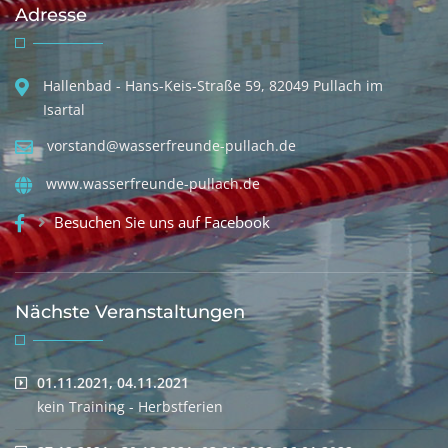
Adresse
Hallenbad - Hans-Keis-Straße 59, 82049 Pullach im
Isartal
vorstand@wasserfreunde-pullach.de
www.wasserfreunde-pullach.de
Besuchen Sie uns auf Facebook
Nächste Veranstaltungen
01.11.2021, 04.11.2021
kein Training - Herbstferien