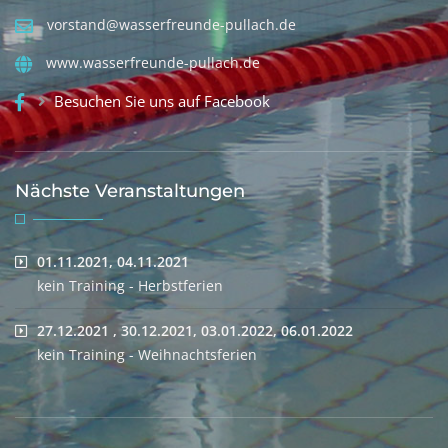
vorstand@wasserfreunde-pullach.de
www.wasserfreunde-pullach.de
Besuchen Sie uns auf Facebook
Nächste Veranstaltungen
01.11.2021, 04.11.2021
kein Training - Herbstferien
27.12.2021 , 30.12.2021, 03.01.2022, 06.01.2022
kein Training - Weihnachtsferien