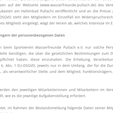
ssen auf der Webseite (www.wasserfreunde-pullach.de) des Verei
ukasten am Hallenbad Pullach) veröffentlicht und an die Presse
DSGVO steht den Mitgliedern im Einzelfall ein Widerspruchsrec
es Mitglieds eingelegt, wägt der Verein ab, welches Interesse im Ei
fängern der personenbezogenen Daten
 beim Sportverein Wasserfreunde Pullach e.V. nur solche Per
Stelle benötigen, die über die gesetzlichen Bestimmungen zum 
pflichtet haben, diese einzuhalten. Die Erhebung, Verarbei
 6. Abs. 1 EU-DSGVO, jeweils nur in dem Umfang, der für die Dur
, als verantwortlicher Stelle, und dem Mitglied, Funktionsträger
rden den jeweiligen Mitarbeiterinnen und Mitarbeitern im Verein
lt, wie es die jeweilige Aufgabenstellung erfordert.
lichtet, im Rahmen der Bestandsmeldung folgende Daten seiner M