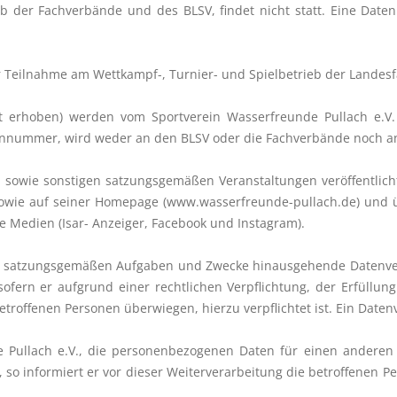
b der Fachverbände und des BLSV, findet nicht statt. Eine Date
Teilnahme am Wettkampf-, Turnier- und Spielbetrieb der Landesfa
t erhoben) werden vom Sportverein Wasserfreunde Pullach e.V
onnummer, wird weder an den BLSV oder die Fachverbände noch a
sowie sonstigen satzungsgemäßen Veranstaltungen veröffentlich
 sowie auf seiner Homepage (www.wasserfreunde-pullach.de) und ü
e Medien (Isar- Anzeiger, Facebook und Instagram).
iner satzungsgemäßen Aufgaben und Zwecke hinausgehende Datenv
 sofern er aufgrund einer rechtlichen Verpflichtung, der Erfüllu
etroffenen Personen überwiegen, hierzu verpflichtet ist. Ein Datenve
e Pullach e.V., die personenbezogenen Daten für einen anderen 
 informiert er vor dieser Weiterverarbeitung die betroffenen P