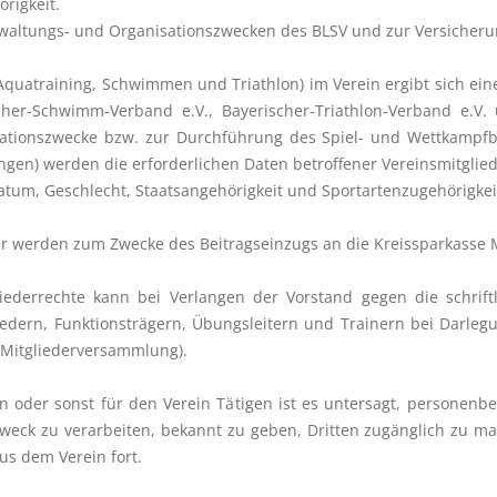
rigkeit.
waltungs- und Organisationszwecken des BLSV und zur Versicherun
Aquatraining, Schwimmen und Triathlon) im Verein ergibt sich e
her-Schwimm-Verband e.V., Bayerischer-Triathlon-Verband e.V. 
tionszwecke bzw. zur Durchführung des Spiel- und Wettkampfbe
ngen) werden die erforderlichen Daten betroffener Vereinsmitglie
atum, Geschlecht, Staatsangehörigkeit und Sportartenzugehörigkei
r werden zum Zwecke des Beitragseinzugs an die Kreissparkasse M
errechte kann bei Verlangen der Vorstand gegen die schriftl
ern, Funktionsträgern, Übungsleitern und Trainern bei Darlegun
e Mitgliederversammlung).
rn oder sonst für den Verein Tätigen ist es untersagt, personen
eck zu verarbeiten, bekannt zu geben, Dritten zugänglich zu mac
s dem Verein fort.